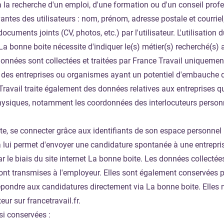
a recherche d'un emploi, d'une formation ou d'un conseil profe
vantes des utilisateurs : nom, prénom, adresse postale et courrie
uments joints (CV, photos, etc.) par l'utilisateur. L'utilisation
t La bonne boite nécessite d'indiquer le(s) métier(s) recherché(s) 
nnées sont collectées et traitées par France Travail uniquement 
iste des entreprises ou organismes ayant un potentiel d'embauche
ravail traite également des données relatives aux entreprises q
hysiques, notamment les coordonnées des interlocuteurs person
uhaite, se connecter grâce aux identifiants de son espace personnel
a lui permet d'envoyer une candidature spontanée à une entrepris
r le biais du site internet La bonne boite. Les données collectée
sont transmises à l'employeur. Elles sont également conservées p
épondre aux candidatures directement via La bonne boite. Elles 
eur sur francetravail.fr.
si conservées :