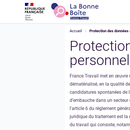
Accéder au contenu principal
Accéder au pied de page
Vous êtes ici!
Accueil
Protection des données 
Protectio
personnel
France Travail met en œuvre 
dématérialisé, en la qualité d
candidatures spontanées de l'u
d'embauche dans un secteur d'
l'article 6 du règlement géné
juridique du traitement est la 
du travail qui consiste, notam