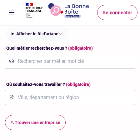
Accéder au menu
Accéder au contenu principal
Accéder au pied de page
Recherche
Se connecter
Ouvrir le menu
Afficher le fil d'ariane
Quel métier recherchez-vous ?
(obligatoire)
Où souhaitez-vous travailler ?
(obligatoire)
Trouver une entreprise