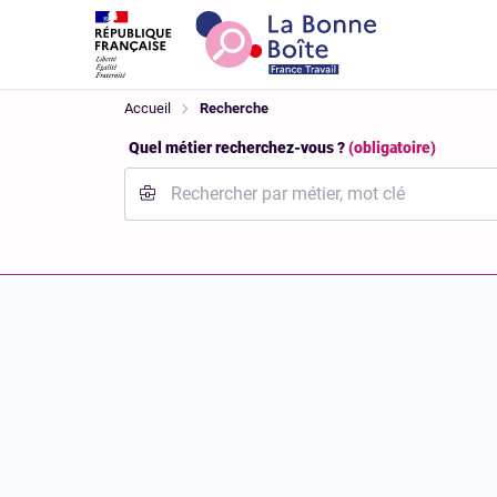
Accéder au contenu principal
Accéder au pied de page
Recherche
Vous êtes ici!
Accueil
Recherche
Quel métier recherchez-vous ?
(obligatoire)