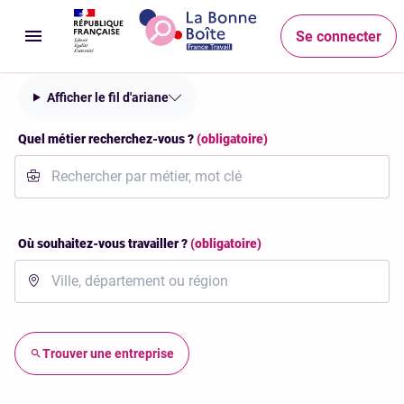
Accéder au menu
Accéder au contenu principal
Accéder au pied de page
Recherche
Se connecter
Ouvrir le menu
Afficher le fil d'ariane
Quel métier recherchez-vous ?
(obligatoire)
Où souhaitez-vous travailler ?
(obligatoire)
Trouver une entreprise