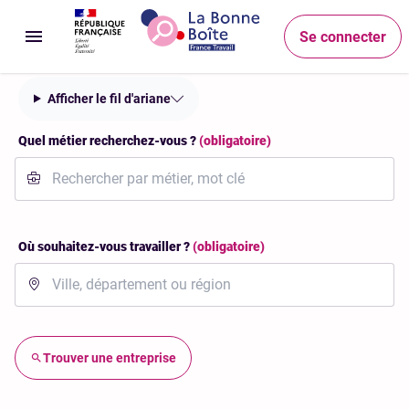
Accéder au menu
Accéder au contenu principal
Accéder au pied de page
Recherche
Se connecter
Ouvrir le menu
Afficher le fil d'ariane
Quel métier recherchez-vous ?
(obligatoire)
Où souhaitez-vous travailler ?
(obligatoire)
Trouver une entreprise