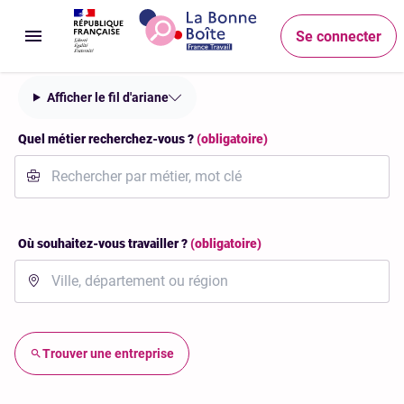
Accéder au menu
Accéder au contenu principal
Accéder au pied de page
Recherche
Se connecter
Ouvrir le menu
Afficher le fil d'ariane
Quel métier recherchez-vous ?
(obligatoire)
Où souhaitez-vous travailler ?
(obligatoire)
Trouver une entreprise