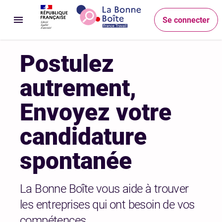
Accéder au menu
Accéder au contenu principal
Accéder au pied de page
Accueil
Se connecter
Ouvrir le menu
Postulez
autrement,
Envoyez votre
candidature
spontanée
La Bonne Boîte vous aide à trouver
les entreprises qui ont besoin de vos
compétences.