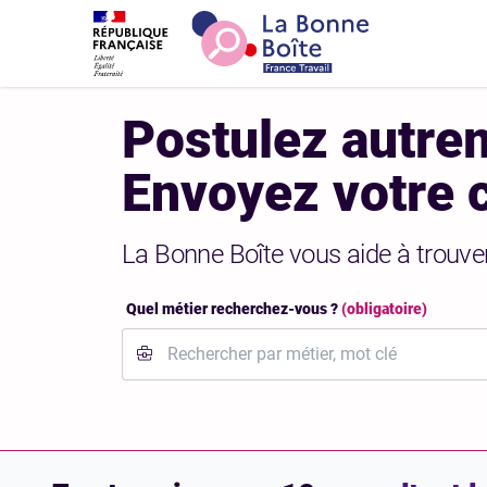
Accéder au contenu principal
Accéder au pied de page
Accueil
Postulez autre
Envoyez votre 
La Bonne Boîte vous aide à trouve
Quel métier recherchez-vous ?
(obligatoire)