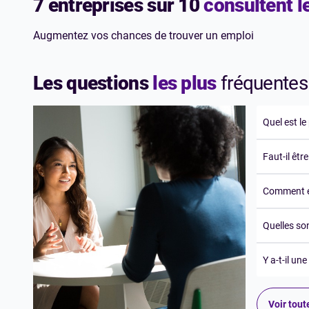
7 entreprises sur 10
consultent 
Augmentez vos chances de trouver un emploi
Les questions
les plus
fréquentes
Quel est le
Faut-il êtr
Comment es
Quelles so
Y a-t-il un
Voir tout