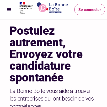
Accéder au menu
Accéder au contenu principal
Accéder au pied de page
Accueil
Se connecter
Ouvrir le menu
Postulez
autrement,
Envoyez votre
candidature
spontanée
La Bonne Boîte vous aide à trouver
les entreprises qui ont besoin de vos
compétences.