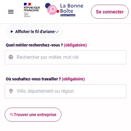
Accéder au menu
Accéder au contenu principal
Accéder au pied de page
Recherche
Se connecter
Ouvrir le menu
Afficher le fil d'ariane
Quel métier recherchez-vous ?
(obligatoire)
Où souhaitez-vous travailler ?
(obligatoire)
Trouver une entreprise