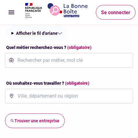
Accéder au menu
Accéder au contenu principal
Accéder au pied de page
Recherche
Se connecter
Ouvrir le menu
Afficher le fil d'ariane
Quel métier recherchez-vous ?
(obligatoire)
Où souhaitez-vous travailler ?
(obligatoire)
Trouver une entreprise